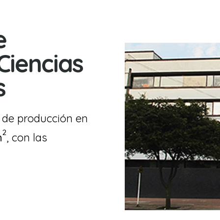
e
Ciencias
s
 de producción en
2
m
, con las