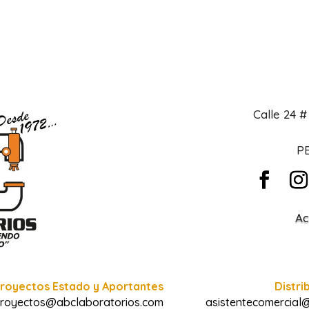
Calle 24 
PB
Ac
royectos Estado y Aportantes
Distri
royectos@abclaboratorios.com
asistentecomercial