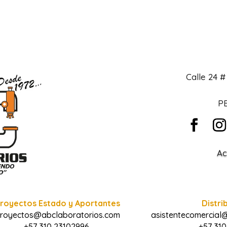
Calle 24 
PB
Ac
royectos Estado y Aportantes
Distri
royectos@abclaboratorios.com
asistentecomercial
+57 310 23102996
+57 310