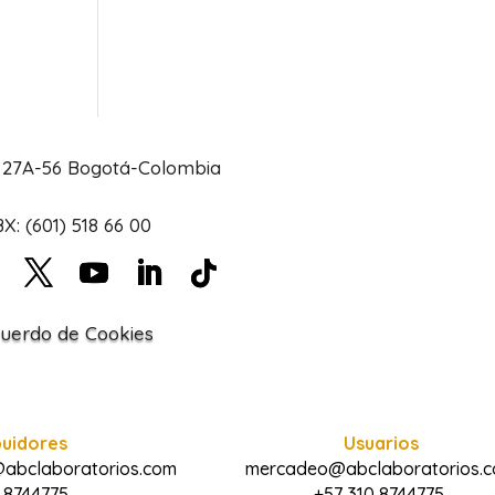
# 27A-56 Bogotá-Colombia
X: (601) 518 66 00
uerdo de Cookies
buidores
Usuarios
@abclaboratorios.com
mercadeo@abclaboratorios.
 8744775
+57 310 8744775