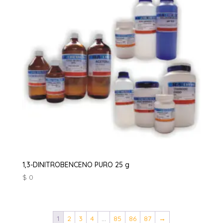
1,3-DINITROBENCENO PURO 25 g
$
0
1
2
3
4
…
85
86
87
→