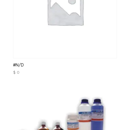
#N/D
$
0