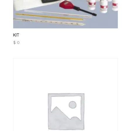
KIT
$
0