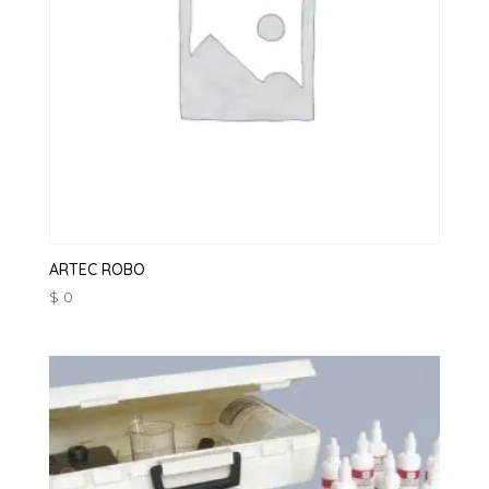
ARTEC ROBO
$
0