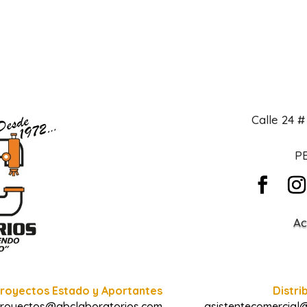
Calle 24 
PB
Ac
royectos Estado y Aportantes
Distri
royectos@abclaboratorios.com
asistentecomercial