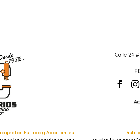
Calle 24 
PB
Ac
royectos Estado y Aportantes
Distri
royectos@abclaboratorios.com
asistentecomercial