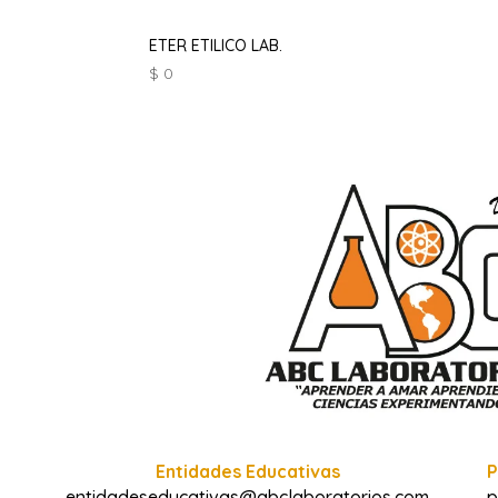
ETER ETILICO LAB.
$
0
Entidades Educativas
P
entidadeseducativas@abclaboratorios.com
p