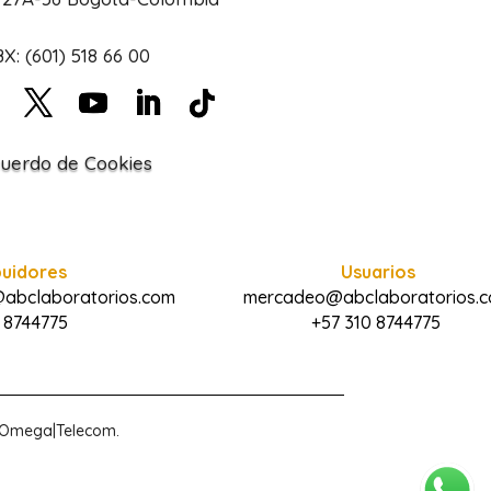
X: (601) 518 66 00
uerdo de Cookies
buidores
Usuarios
@abclaboratorios.com
mercadeo@abclaboratorios.
 8744775
+57 310 8744775
r Omega|Telecom.