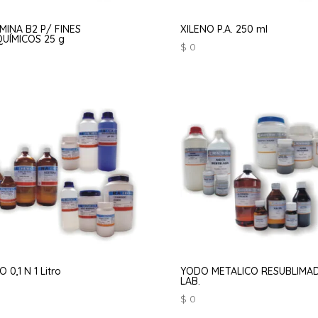
MINA B2 P/ FINES
XILENO P.A. 250 ml
QUÍMICOS 25 g
$
0
 0,1 N 1 Litro
YODO METALICO RESUBLIMA
LAB.
$
0