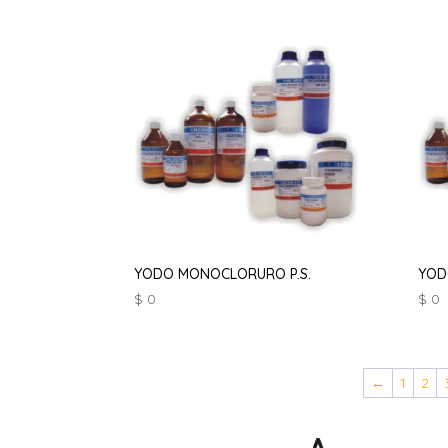
YODO MONOCLORURO P.S.
YOD
$
0
$
0
←
1
2