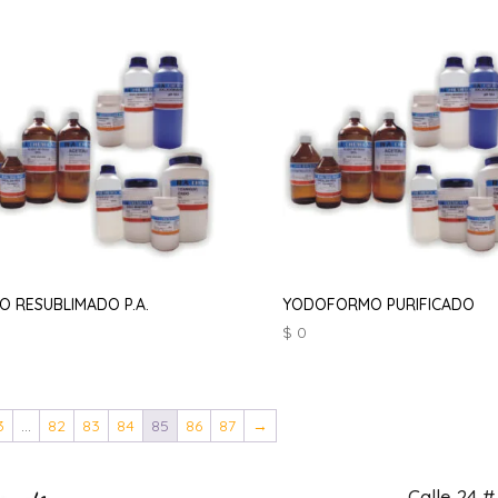
O RESUBLIMADO P.A.
YODOFORMO PURIFICADO
$
0
3
…
82
83
84
85
86
87
→
Calle 24 