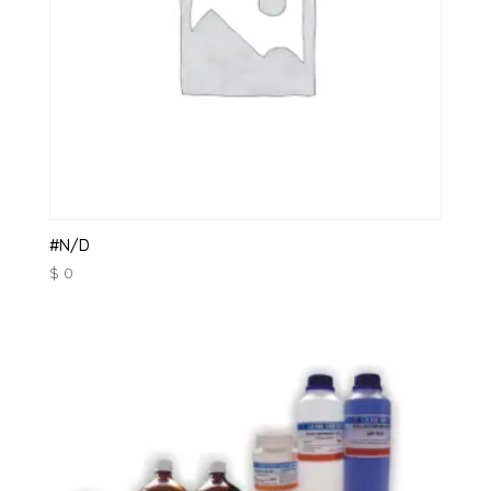
#N/D
$
0