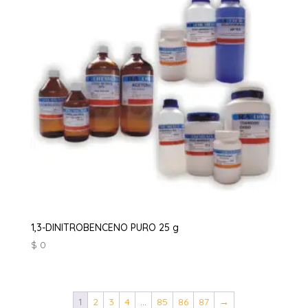
1,3-DINITROBENCENO PURO 25 g
$
0
1
2
3
4
…
85
86
87
→