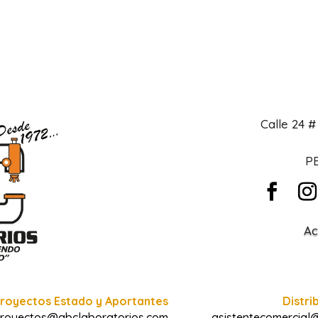
Calle 24 
PB
Ac
royectos Estado y Aportantes
Distri
royectos@abclaboratorios.com
asistentecomercial