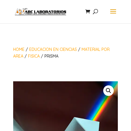
HOME
/
EDUCACION EN CIENCIAS
/
MATERIAL POR
AREA
/
FISICA
/ PRISMA