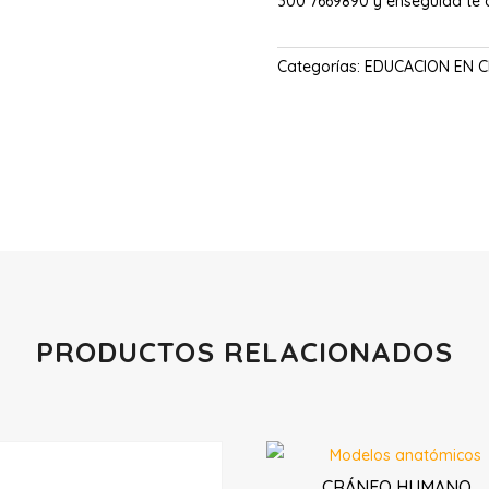
300 7669890 y enseguida te
Categorías:
EDUCACION EN C
PRODUCTOS RELACIONADOS
Productos relacionados
CRÁNEO HUMANO