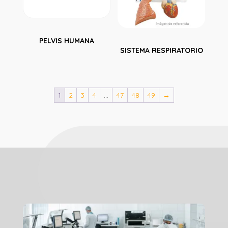
PELVIS HUMANA
SISTEMA RESPIRATORIO
1
2
3
4
…
47
48
49
→