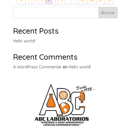
←
1
2
3
4
5
6
7
…
85
86
87
→
Buscar
Recent Posts
Hello world!
Recent Comments
A WordPress Commenter
en
Hello world!