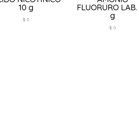
10 g
FLUORURO LAB.
g
$
0
$
0