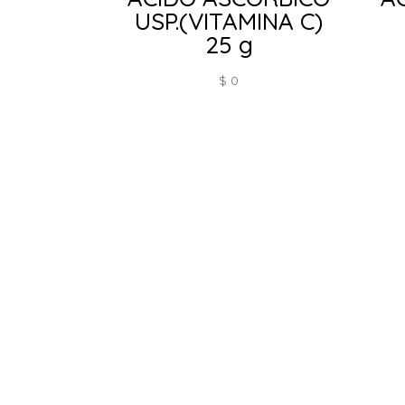
USP.(VITAMINA C)
25 g
$
0