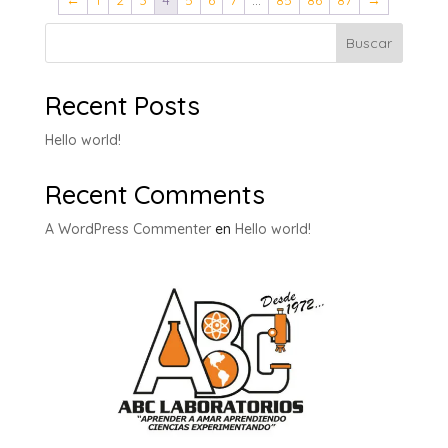
←
1
2
3
4
5
6
7
…
85
86
87
→
Buscar
Recent Posts
Hello world!
Recent Comments
A WordPress Commenter
en
Hello world!