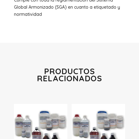
Cumple con toda la reglamentación del Sistema
Global Armonizado (SGA) en cuanto a etiquetado y
normatividad
PRODUCTOS
RELACIONADOS
Productos relacionados