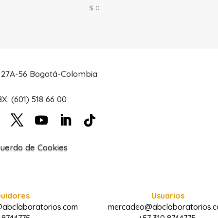
$
0
# 27A-56 Bogotá-Colombia
X: (601) 518 66 00
uerdo de Cookies
buidores
Usuarios
@abclaboratorios.com
mercadeo@abclaboratorios.
 8744775
+57 310 8744775