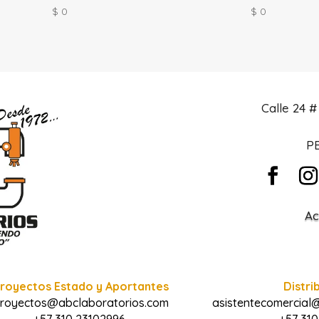
$
0
$
0
Calle 24 
PB
Ac
royectos Estado y Aportantes
Distri
royectos@abclaboratorios.com
asistentecomercial
+57 310 23102996
+57 310