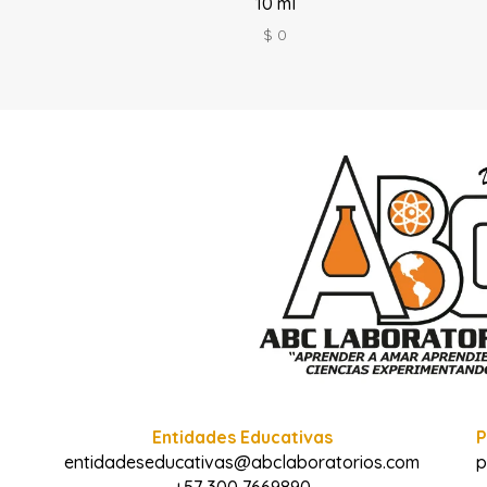
10 ml
$
0
Entidades Educativas
P
entidadeseducativas@abclaboratorios.com
p
+57 300 7669890