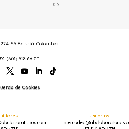
$
0
# 27A-56 Bogotá-Colombia
X: (601) 518 66 00
uerdo de Cookies
buidores
Usuarios
@abclaboratorios.com
mercadeo@abclaboratorios.
 8744775
+57 310 8744775