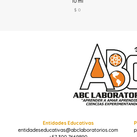
10 ml
$
0
Entidades Educativas
P
entidadeseducativas@abclaboratorios.com
p
+57 300 7669890