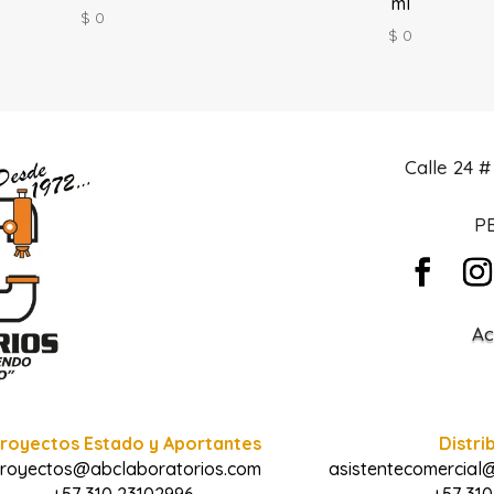
ml
$
0
$
0
Calle 24 
PB
Ac
royectos Estado y Aportantes
Distri
royectos@abclaboratorios.com
asistentecomercial
+57 310 23102996
+57 310