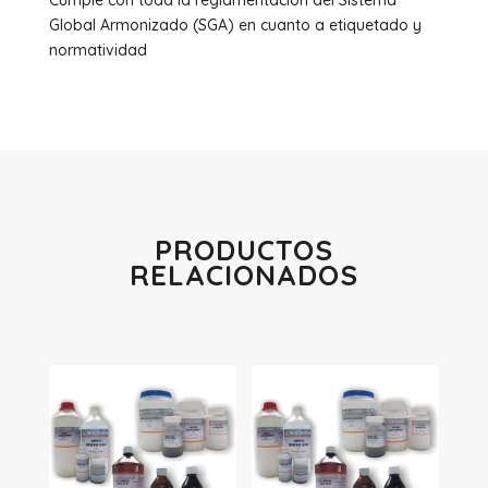
Cumple con toda la reglamentación del Sistema
Global Armonizado (SGA) en cuanto a etiquetado y
normatividad
PRODUCTOS
RELACIONADOS
Productos relacionados