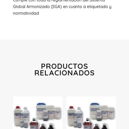
Cumple con toda la reglamentación del Sistema
Global Armonizado (SGA) en cuanto a etiquetado y
normatividad
PRODUCTOS
RELACIONADOS
Productos relacionados