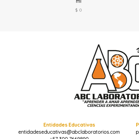
ml
$
0
Entidades Educativas
P
entidadeseducativas@abclaboratorios.com
p
+57 300 7669890