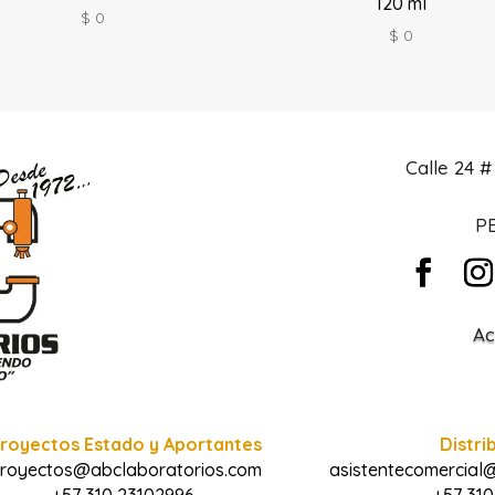
120 ml
$
0
$
0
Calle 24 
PB
Ac
royectos Estado y Aportantes
Distri
royectos@abclaboratorios.com
asistentecomercial
+57 310 23102996
+57 310