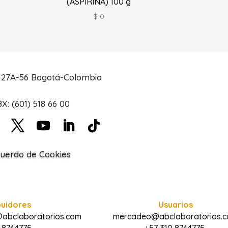
(ASPIRINA) 100 g
$
0
# 27A-56 Bogotá-Colombia
X: (601) 518 66 00
uerdo de Cookies
buidores
Usuarios
@abclaboratorios.com
mercadeo@abclaboratorios.
 8744775
+57 310 8744775