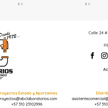
$
0
$
0
Calle 24 
PB
Ac
royectos Estado y Aportantes
Distri
royectos@abclaboratorios.com
asistentecomercial
+57 310 23102996
+57 310