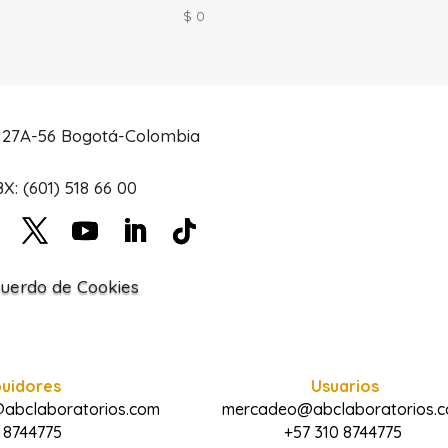
$
0
# 27A-56 Bogotá-Colombia
X: (601) 518 66 00
uerdo de Cookies
buidores
Usuarios
@abclaboratorios.com
mercadeo@abclaboratorios.
 8744775
+57 310 8744775