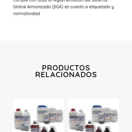
Cumple con toda la reglamentación del Sistema
Global Armonizado (SGA) en cuanto a etiquetado y
normatividad
PRODUCTOS
RELACIONADOS
Productos relacionados