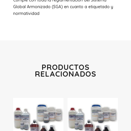
Cumple con toda la reglamentación del Sistema
Global Armonizado (SGA) en cuanto a etiquetado y
normatividad
PRODUCTOS
RELACIONADOS
Productos relacionados