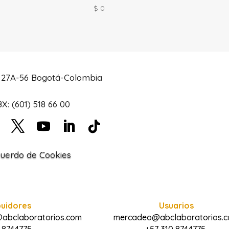
$
0
# 27A-56 Bogotá-Colombia
X: (601) 518 66 00
uerdo de Cookies
buidores
Usuarios
@abclaboratorios.com
mercadeo@abclaboratorios.
 8744775
+57 310 8744775