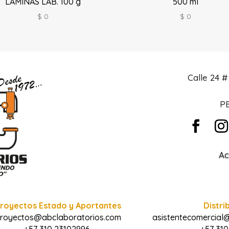
LÁMINAS LAB. 100 g
500 ml
$
0
$
0
Calle 24 
PB
Ac
royectos Estado y Aportantes
Distri
royectos@abclaboratorios.com
asistentecomercial
+57 310 23102996
+57 310