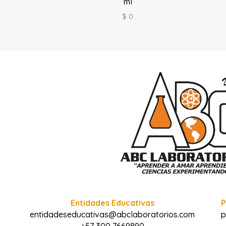
ml
$
0
Entidades Educativas
P
entidadeseducativas@abclaboratorios.com
p
+57 300 7669890