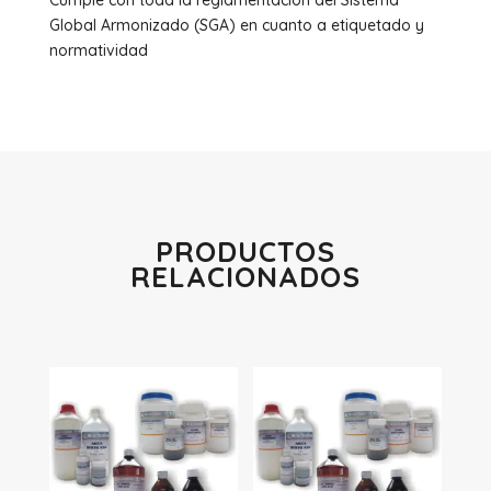
Cumple con toda la reglamentación del Sistema
Global Armonizado (SGA) en cuanto a etiquetado y
normatividad
PRODUCTOS
RELACIONADOS
Productos relacionados