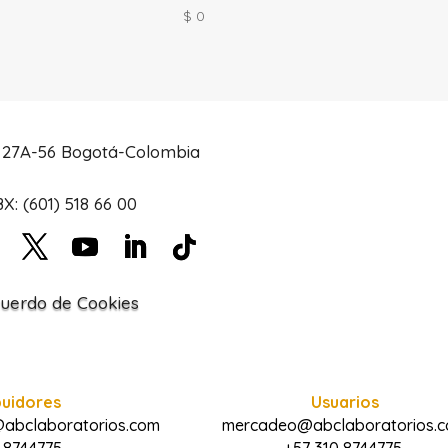
$
0
# 27A-56 Bogotá-Colombia
X: (601) 518 66 00
uerdo de Cookies
buidores
Usuarios
@abclaboratorios.com
mercadeo@abclaboratorios.
 8744775
+57 310 8744775