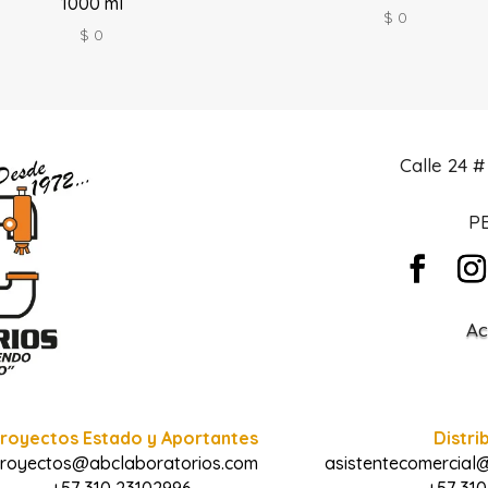
1000 ml
$
0
$
0
Calle 24 
PB
Ac
royectos Estado y Aportantes
Distri
royectos@abclaboratorios.com
asistentecomercial
+57 310 23102996
+57 310