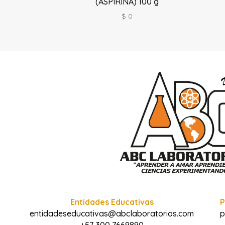
(ASPIRINA) 100 g
$
0
Entidades Educativas
P
entidadeseducativas@abclaboratorios.com
p
+57 300 7669890