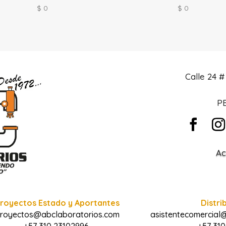
$
0
$
0
Calle 24 
PB
Ac
royectos Estado y Aportantes
Distri
royectos@abclaboratorios.com
asistentecomercial
+57 310 23102996
+57 310