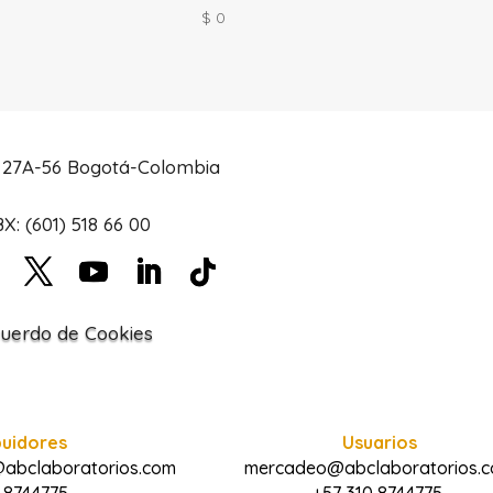
$
0
# 27A-56 Bogotá-Colombia
X: (601) 518 66 00
uerdo de Cookies
buidores
Usuarios
@abclaboratorios.com
mercadeo@abclaboratorios.
 8744775
+57 310 8744775