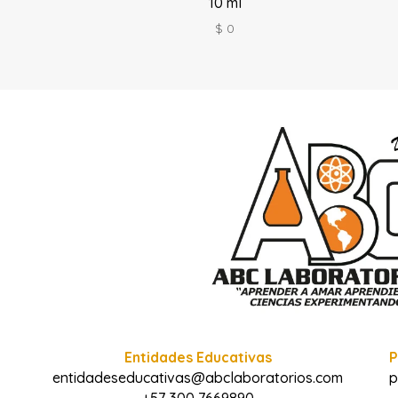
10 ml
$
0
Entidades Educativas
P
entidadeseducativas@abclaboratorios.com
p
+57 300 7669890